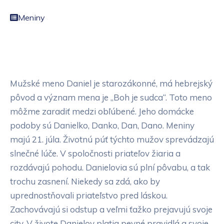
Meniny
Mužské meno Daniel je starozákonné, má hebrejský
pôvod a význam mena je „Boh je sudca“. Toto meno
môžme zaradiť medzi obľúbené. Jeho domácke
podoby sú Danielko, Danko, Dan, Dano. Meniny
majú 21. júla. Životnú púť týchto mužov sprevádzajú
slnečné lúče. V spoločnosti priateľov žiaria a
rozdávajú pohodu. Danielovia sú plní pôvabu, a tak
trochu zasnení. Niekedy sa zdá, ako by
uprednostňovali priateľstvo pred láskou.
Zachovávajú si odstup a veľmi ťažko prejavujú svoje
city. V živote Danielov platia pevné pravidlá a svoje