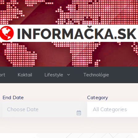
ort
Koktail
Lifestyle
Technológie
End Date
Category
All Categories