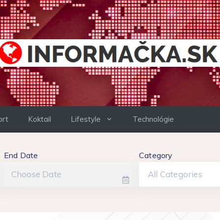
ort
Koktail
Lifestyle
Technológie
End Date
Category
All Categories