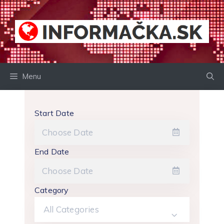
Preskočiť
na
obsah
Menu
Start Date
End Date
Category
All Categories