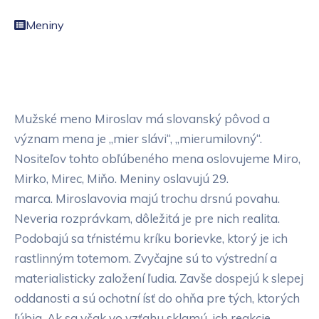
Meniny
Mužské meno Miroslav má slovanský pôvod a
význam mena je „mier slávi“, „mierumilovný“.
Nositeľov tohto obľúbeného mena oslovujeme Miro,
Mirko, Mirec, Miňo. Meniny oslavujú 29.
marca. Miroslavovia majú trochu drsnú povahu.
Neveria rozprávkam, dôležitá je pre nich realita.
Podobajú sa tŕnistému kríku borievke, ktorý je ich
rastlinným totemom. Zvyčajne sú to výstrední a
materialisticky založení ľudia. Zavše dospejú k slepej
oddanosti a sú ochotní ísť do ohňa pre tých, ktorých
ľúbia. Ak sa však vo vzťahu sklamú, ich reakcie