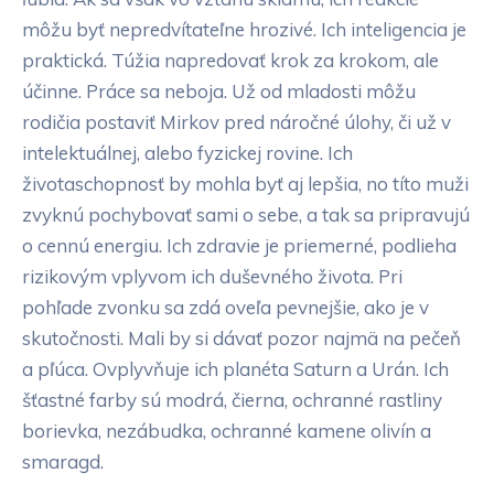
môžu byť nepredvítateľne hrozivé. Ich inteligencia je
praktická. Túžia napredovať krok za krokom, ale
účinne. Práce sa neboja. Už od mladosti môžu
rodičia postaviť Mirkov pred náročné úlohy, či už v
intelektuálnej, alebo fyzickej rovine. Ich
životaschopnosť by mohla byť aj lepšia, no títo muži
zvyknú pochybovať sami o sebe, a tak sa pripravujú
o cennú energiu. Ich zdravie je priemerné, podlieha
rizikovým vplyvom ich duševného života. Pri
pohľade zvonku sa zdá oveľa pevnejšie, ako je v
skutočnosti. Mali by si dávať pozor najmä na pečeň
a pľúca. Ovplyvňuje ich planéta Saturn a Urán. Ich
šťastné farby sú modrá, čierna, ochranné rastliny
borievka, nezábudka, ochranné kamene olivín a
smaragd.