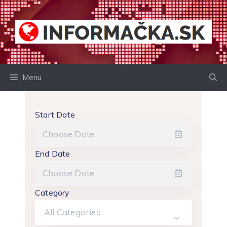
Preskočiť
na
obsah
Menu
Start Date
End Date
Category
All Categories