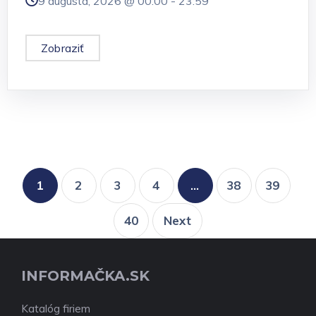
9 augusta, 2026 @
00:00
-
23:59
Zobraziť
1
2
3
4
…
38
39
40
Next
INFORMAČKA.SK
Katalóg firiem