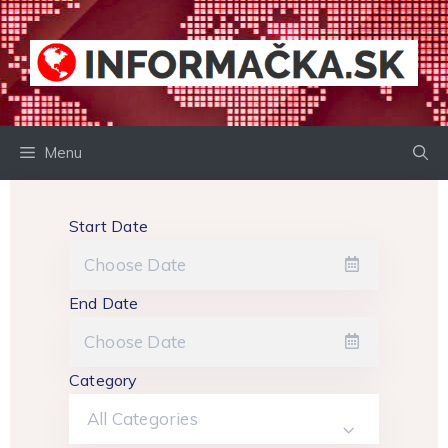
Preskočiť
na
obsah
Menu
Start Date
End Date
Category
All Categories