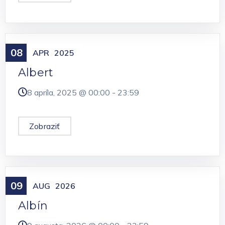
08
Meniny
APR
2025
Albert
8 apríla, 2025 @
00:00
-
23:59
Zobraziť
09
Meniny
AUG
2026
Albín