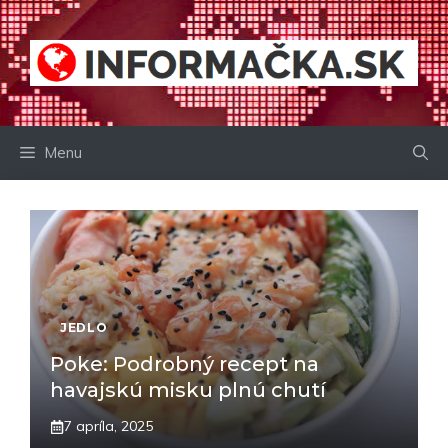
Preskočiť
na
obsah
Menu
JEDLO
Poke: Podrobný recept na
havajskú misku plnú chutí
7 apríla, 2025