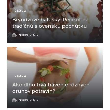
JEDLO
Bryndzové halušky: Recept na
tradičnú slovenskú pochúťku
7 apríla, 2025
JEDLO
Ako dlho trvá trávenie rôznych
druhov potravín?
7 apríla, 2025