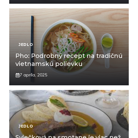
JEDLO
Pho: Podrobný recept na tradičnú
vietnamskú polievku
7 apríla, 2025
JEDLO
Sviečková na smotane je viac než