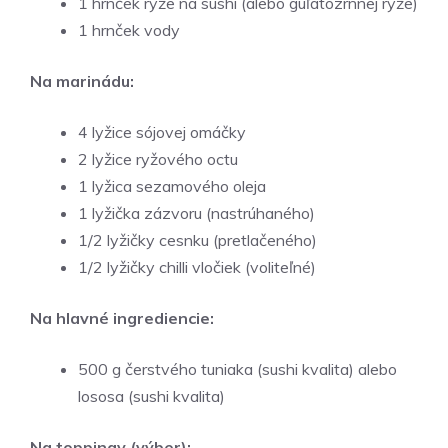
1 hrnček ryže na sushi (alebo guľatozrnnej ryže)
1 hrnček vody
Na marinádu:
4 lyžice sójovej omáčky
2 lyžice ryžového octu
1 lyžica sezamového oleja
1 lyžička zázvoru (nastrúhaného)
1/2 lyžičky cesnku (pretlačeného)
1/2 lyžičky chilli vločiek (voliteľné)
Na hlavné ingrediencie:
500 g čerstvého tuniaka (sushi kvalita) alebo
lososa (sushi kvalita)
Na toppingy (výber):