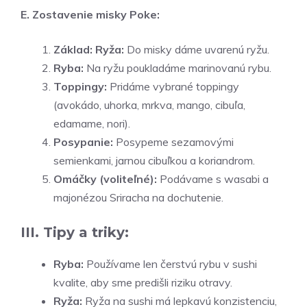
E. Zostavenie misky Poke:
Základ: Ryža:
Do misky dáme uvarenú ryžu.
Ryba:
Na ryžu poukladáme marinovanú rybu.
Toppingy:
Pridáme vybrané toppingy
(avokádo, uhorka, mrkva, mango, cibuľa,
edamame, nori).
Posypanie:
Posypeme sezamovými
semienkami, jarnou cibuľkou a koriandrom.
Omáčky (voliteľné):
Podávame s wasabi a
majonézou Sriracha na dochutenie.
III. Tipy a triky:
Ryba:
Používame len čerstvú rybu v sushi
kvalite, aby sme predišli riziku otravy.
Ryža:
Ryža na sushi má lepkavú konzistenciu,