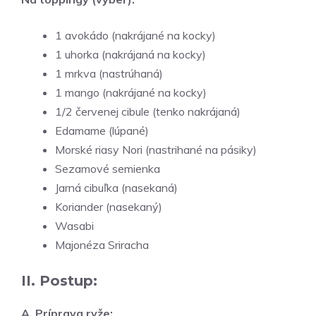
1 avokádo (nakrájané na kocky)
1 uhorka (nakrájaná na kocky)
1 mrkva (nastrúhaná)
1 mango (nakrájané na kocky)
1/2 červenej cibule (tenko nakrájaná)
Edamame (lúpané)
Morské riasy Nori (nastrihané na pásiky)
Sezamové semienka
Jarná cibuľka (nasekaná)
Koriander (nasekaný)
Wasabi
Majonéza Sriracha
II. Postup:
A. Príprava ryže: