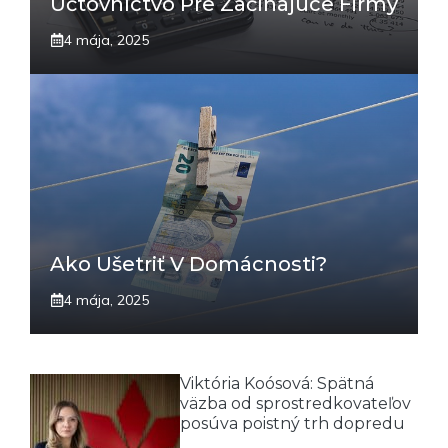
Účtovníctvo Pre Začínajúce Firmy
4 mája, 2025
Ako Ušetriť V Domácnosti?
4 mája, 2025
Viktória Koósová: Spätná
väzba od sprostredkovateľov
posúva poistný trh dopredu