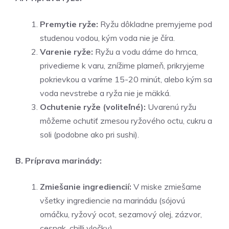
Premytie ryže:
Ryžu dôkladne premyjeme pod
studenou vodou, kým voda nie je číra.
Varenie ryže:
Ryžu a vodu dáme do hrnca,
privedieme k varu, znížime plameň, prikryjeme
pokrievkou a varíme 15-20 minút, alebo kým sa
voda nevstrebe a ryža nie je mäkká.
Ochutenie ryže (voliteľné):
Uvarenú ryžu
môžeme ochutiť zmesou ryžového octu, cukru a
soli (podobne ako pri sushi).
B. Príprava marinády:
Zmiešanie ingrediencií:
V miske zmiešame
všetky ingrediencie na marinádu (sójovú
omáčku, ryžový ocot, sezamový olej, zázvor,
cesnak, chilli vločky).