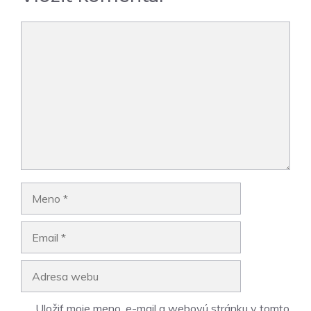
Komentár
Meno
Email
Adresa
webu
Uložiť moje meno, e-mail a webovú stránku v tomto