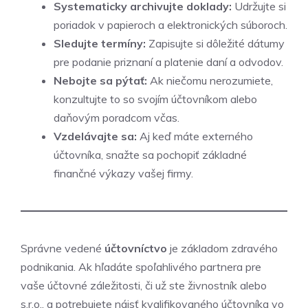
Systematicky archivujte doklady:
Udržujte si
poriadok v papieroch a elektronických súboroch.
Sledujte termíny:
Zapisujte si dôležité dátumy
pre podanie priznaní a platenie daní a odvodov.
Nebojte sa pýtať:
Ak niečomu nerozumiete,
konzultujte to so svojím účtovníkom alebo
daňovým poradcom včas.
Vzdelávajte sa:
Aj keď máte externého
účtovníka, snažte sa pochopiť základné
finančné výkazy vašej firmy.
Správne vedené
účtovníctvo
je základom zdravého
podnikania. Ak hľadáte spoľahlivého partnera pre
vaše účtovné záležitosti, či už ste živnostník alebo
s.r.o., a potrebujete nájsť kvalifikovaného účtovníka vo