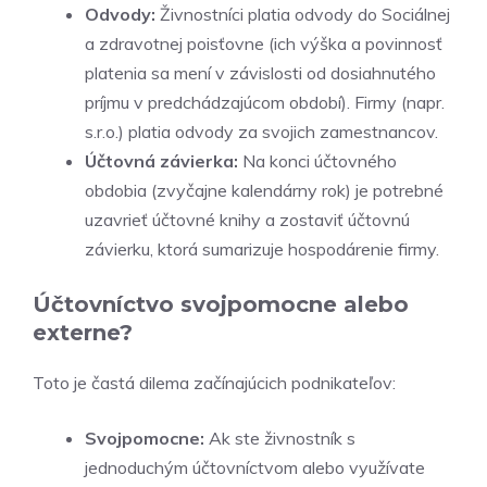
Odvody:
Živnostníci platia odvody do Sociálnej
a zdravotnej poisťovne (ich výška a povinnosť
platenia sa mení v závislosti od dosiahnutého
príjmu v predchádzajúcom období). Firmy (napr.
s.r.o.) platia odvody za svojich zamestnancov.
Účtovná závierka:
Na konci účtovného
obdobia (zvyčajne kalendárny rok) je potrebné
uzavrieť účtovné knihy a zostaviť účtovnú
závierku, ktorá sumarizuje hospodárenie firmy.
Účtovníctvo svojpomocne alebo
externe?
Toto je častá dilema začínajúcich podnikateľov:
Svojpomocne:
Ak ste živnostník s
jednoduchým účtovníctvom alebo využívate