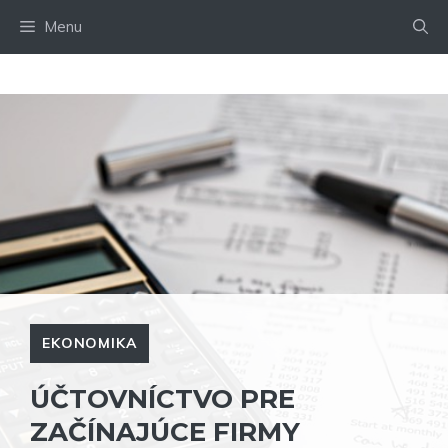
Preskočiť
Menu
na
obsah
EKONOMIKA
ÚČTOVNÍCTVO PRE
ZAČÍNAJÚCE FIRMY