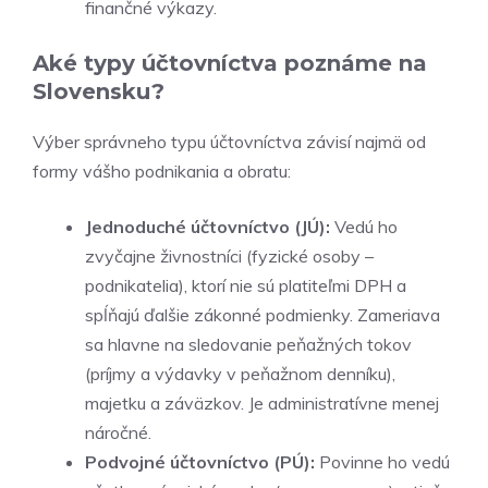
finančné výkazy.
Aké typy účtovníctva poznáme na
Slovensku?
Výber správneho typu účtovníctva závisí najmä od
formy vášho podnikania a obratu:
Jednoduché účtovníctvo (JÚ):
Vedú ho
zvyčajne živnostníci (fyzické osoby –
podnikatelia), ktorí nie sú platiteľmi DPH a
spĺňajú ďalšie zákonné podmienky. Zameriava
sa hlavne na sledovanie peňažných tokov
(príjmy a výdavky v peňažnom denníku),
majetku a záväzkov. Je administratívne menej
náročné.
Podvojné účtovníctvo (PÚ):
Povinne ho vedú