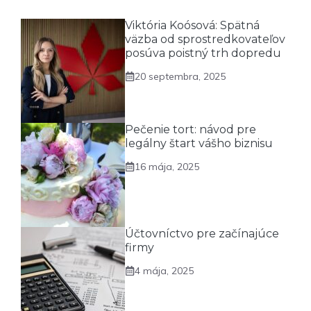
Viktória Koósová: Spätná
väzba od sprostredkovateľov
posúva poistný trh dopredu
20 septembra, 2025
Pečenie tort: návod pre
legálny štart vášho biznisu
16 mája, 2025
Účtovníctvo pre začínajúce
firmy
4 mája, 2025