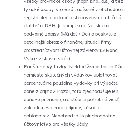
všetky právnické osoby (napr. s.r.o., a.s.) a tiež
fyzické osoby, ktoré sú zapísané v obchodnom
registri alebo prekročia stanovený obrat, či sú
platiteľmi DPH. Je komplexnejšie, sleduje
podvojné zápisy (Má dať / Dal) a poskytuje
detailnejší obraz o finančnej situácii firmy
prostredníctvom účtovnej závierky (Súvaha,
Výkaz ziskov a strát).
Paušálne výdavky:
Niektorí živnostníci môžu
namiesto skutočných výdavkov uplatňovať
percentuálne paušálne výdavky pri výpočte
dane z príjmov. Pozor, toto zjednodušuje len
daňové priznanie, ale stále je potrebné viesť
základnú evidenciu príjmov, zásob a
pohľadávok. Nenahrádza to plnohodnotné
účtovníctvo
pre všetky účely.