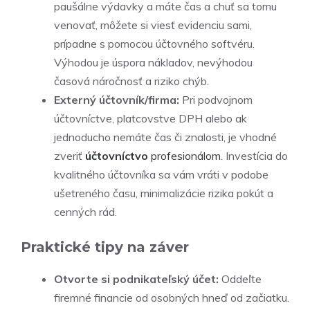
paušálne výdavky a máte čas a chuť sa tomu
venovať, môžete si viesť evidenciu sami,
prípadne s pomocou účtovného softvéru.
Výhodou je úspora nákladov, nevýhodou
časová náročnosť a riziko chýb.
Externý účtovník/firma:
Pri podvojnom
účtovníctve, platcovstve DPH alebo ak
jednoducho nemáte čas či znalosti, je vhodné
zveriť
účtovníctvo
profesionálom
. Investícia do
kvalitného účtovníka sa vám vráti v podobe
ušetreného času, minimalizácie rizika pokút a
cenných rád.
Praktické tipy na záver
Otvorte si podnikateľský účet:
Oddeľte
firemné financie od osobných hneď od začiatku.