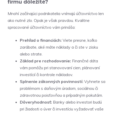
firmu dôležité?
Mnohí začínajúci podnikatelia vnímajú účtovníctvo len
ako nutné zlo. Opak je však pravdou. Kvalitne
spracované účtovníctvo vám prináša:
Prehľad o financiách:
Viete presne, koľko
zarábate, aké máte náklady a či ste v zisku
alebo strate.
Základ pre rozhodovanie:
Finančné dáta
vám pomôžu pri stanovovaní cien, plánovaní
investícií či kontrole nákladov.
Splnenie zákonných povinností:
Vyhnete sa
problémom s daňovým úradom, sociálnou či
zdravotnou poisťovňou a prípadným pokutám.
Dôveryhodnosť:
Banky alebo investori budú
pri žiadosti o úver či investíciu vyžadovať vaše