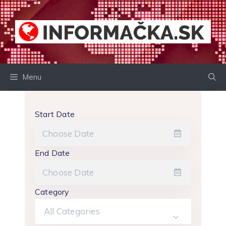
Preskočiť
na
obsah
Menu
Start Date
End Date
Category
All Categories