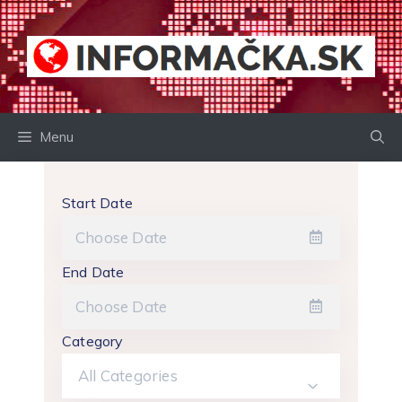
Preskočiť
na
obsah
Menu
Start Date
End Date
Category
All Categories