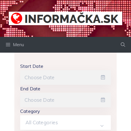
Preskočiť
na
obsah
Menu
Start Date
End Date
Category
All Categories