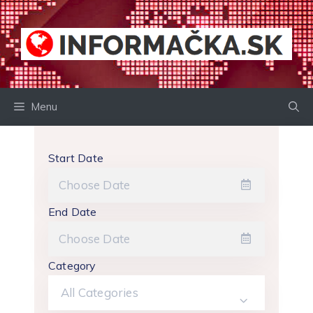
Preskočiť
na
obsah
Menu
Start Date
End Date
Category
All Categories