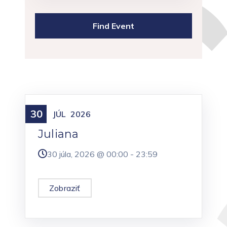
30
Meniny
JÚL
2026
Juliana
30 júla, 2026 @
00:00
-
23:59
Zobraziť