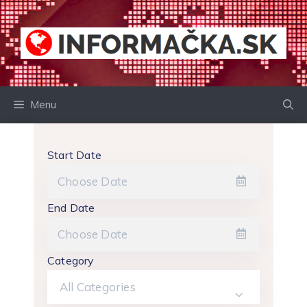
Preskočiť
na
obsah
Menu
Start Date
End Date
Category
All Categories