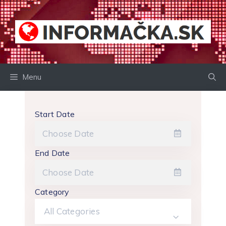
Preskočiť
na
obsah
Menu
Start Date
End Date
Category
All Categories