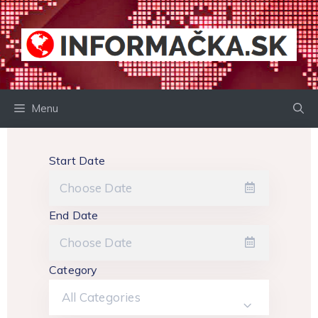
Preskočiť
na
obsah
Menu
Start Date
End Date
Category
All Categories