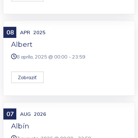
08
Meniny
APR
2025
Albert
8 apríla, 2025 @
00:00
-
23:59
Zobraziť
07
Meniny
AUG
2026
Albín