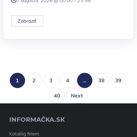
7 augusta, 2026 @
00:00
-
23:59
Zobraziť
1
2
3
4
…
38
39
40
Next
INFORMAČKA.SK
Katalóg firiem