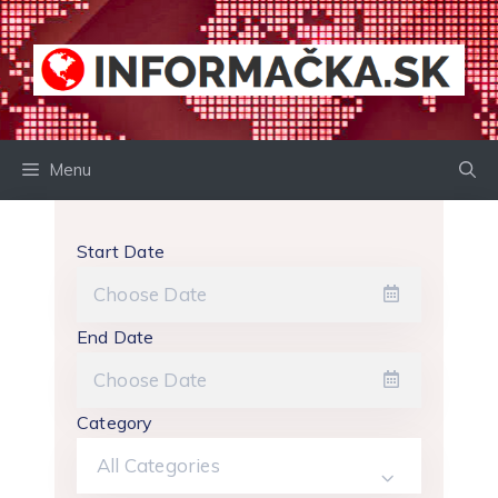
Preskočiť
na
obsah
Menu
Start Date
End Date
Category
All Categories