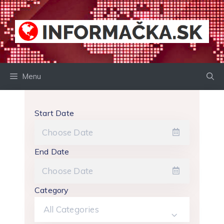
Preskočiť
na
obsah
Menu
Start Date
End Date
Category
All Categories