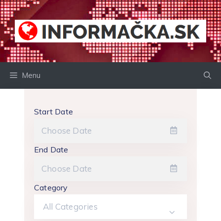
Preskočiť
na
obsah
Menu
Start Date
End Date
Category
All Categories