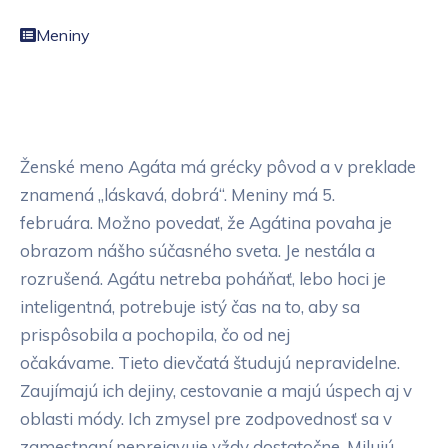
Meniny
Ženské meno Agáta má grécky pôvod a v preklade
znamená „láskavá, dobrá“. Meniny má 5.
februára. Možno povedať, že Agátina povaha je
obrazom nášho súčasného sveta. Je nestála a
rozrušená. Agátu netreba poháňať, lebo hoci je
inteligentná, potrebuje istý čas na to, aby sa
prispôsobila a pochopila, čo od nej
očakávame. Tieto dievčatá študujú nepravidelne.
Zaujímajú ich dejiny, cestovanie a majú úspech aj v
oblasti módy. Ich zmysel pre zodpovednosť sa v
zamestnaní neprejavuje vždy dostatočne. Milujú