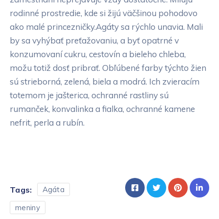
rodinné prostredie, kde si žijú väčšinou pohodovo
ako malé princezničky.Agáty sa rýchlo unavia. Mali
by sa vyhýbať preťažovaniu, a byť opatrné v
konzumovaní cukru, cestovín a bieleho chleba,
možu totiž dosť pribrať. Obľúbené farby týchto žien
sú strieborná, zelená, biela a modrá. Ich zvieracím
totemom je jašterica, ochranné rastliny sú
rumanček, konvalinka a fialka, ochranné kamene
nefrit, perla a rubín.
Tags:
Agáta
meniny