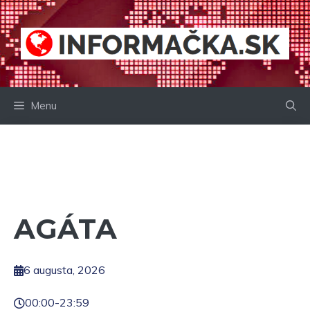
Preskočiť
na
obsah
Menu
AGÁTA
6 augusta, 2026
00:00
-
23:59