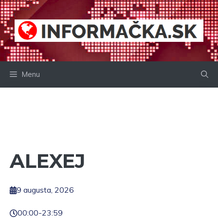
Preskočiť
na
obsah
Menu
ALEXEJ
9 augusta, 2026
00:00
-
23:59