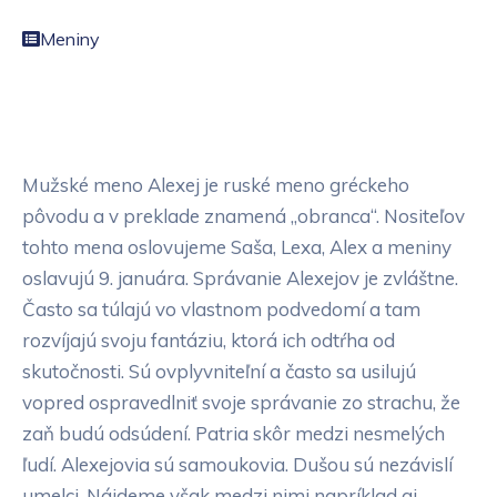
Meniny
Mužské meno Alexej je ruské meno gréckeho
pôvodu a v preklade znamená „obranca“. Nositeľov
tohto mena oslovujeme Saša, Lexa, Alex a meniny
oslavujú 9. januára. Správanie Alexejov je zvláštne.
Často sa túlajú vo vlastnom podvedomí a tam
rozvíjajú svoju fantáziu, ktorá ich odtŕha od
skutočnosti. Sú ovplyvniteľní a často sa usilujú
vopred ospravedlniť svoje správanie zo strachu, že
zaň budú odsúdení. Patria skôr medzi nesmelých
ľudí. Alexejovia sú samoukovia. Dušou sú nezávislí
umelci. Nájdeme však medzi nimi napríklad aj