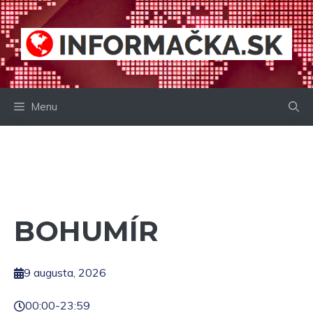
Preskočiť
na
obsah
Menu
BOHUMÍR
9 augusta, 2026
00:00
-
23:59