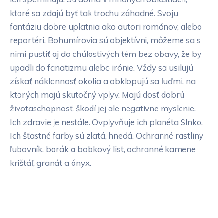
ktoré sa zdajú byť tak trochu záhadné. Svoju
fantáziu dobre uplatnia ako autori románov, alebo
reportéri. Bohumírovia sú objektívni, môžeme sa s
nimi pustiť aj do chúlostivých tém bez obavy, že by
upadli do fanatizmu alebo irónie. Vždy sa usilujú
získať náklonnosť okolia a obklopujú sa ľuďmi, na
ktorých majú skutočný vplyv. Majú dosť dobrú
životaschopnosť, škodí jej ale negatívne myslenie.
Ich zdravie je nestále. Ovplyvňuje ich planéta Slnko.
Ich šťastné farby sú zlatá, hnedá. Ochranné rastliny
ľubovník, borák a bobkový list, ochranné kamene
krištáľ, granát a ónyx.