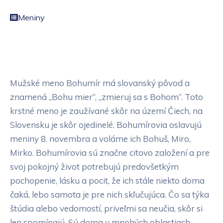
Meniny
Mužské meno Bohumír má slovanský pôvod a
znamená „Bohu mier“, „zmieruj sa s Bohom“. Toto
krstné meno je zaužívané skôr na území Čiech, na
Slovensku je skôr ojedinelé. Bohumírovia oslavujú
meniny 8. novembra a voláme ich Bohuš, Miro,
Mirko. Bohumírovia sú značne citovo založení a pre
svoj pokojný život potrebujú predovšetkým
pochopenie, lásku a pocit, že ich stále niekto doma
čaká, lebo samota je pre nich skľučujúca. Čo sa týka
štúdia alebo vedomostí, priveľmi sa neučia, skôr si
len spomínajú. Sú doma v mnohých oblastiach,