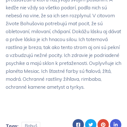
keďže nie vždy sa všetko podarí, podľa nich sú
nebesá na vine, že sa ich sen rozplynul. V citovom
živote Bohušovia potrebujú mať pocit, že sú
obletovaní, milovaní, chápaní. Dokážu lásku aj dávať
a práve láska je ich hnacou silou. Ich totemová
rastlina je breza, tak ako tento strom aj oni sú pekní
a vzbudzujú nežné pocity. Ich zdravie je podriadené
psychike a majú sklon k preťaženosti. Ovplyvňuje ich
planéta Mesiac. Ich šťastné farby sú fialová, žltá,
modrá. Ochranné rastliny žihľava, rimbaba,
ochranné kamene ametyst a tyrkys.
Tags:
Bohuš