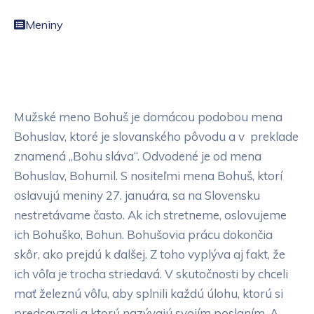
Meniny
Mužské meno Bohuš je domácou podobou mena
Bohuslav, ktoré je slovanského pôvodu a v preklade
znamená „Bohu sláva“. Odvodené je od mena
Bohuslav, Bohumil. S nositeľmi mena Bohuš, ktorí
oslavujú meniny 27. januára, sa na Slovensku
nestretávame často. Ak ich stretneme, oslovujeme
ich Bohuško, Bohun. Bohušovia prácu dokončia
skôr, ako prejdú k ďalšej. Z toho vyplýva aj fakt, že
ich vôľa je trocha striedavá. V skutočnosti by chceli
mať železnú vôľu, aby splnili každú úlohu, ktorú si
predsavzali a ktorú nazývajú svojím poslaním. A