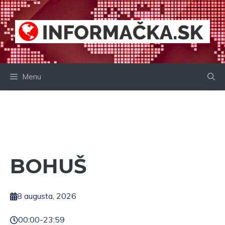
Preskočiť
na
obsah
Menu
BOHUŠ
8 augusta, 2026
00:00
-
23:59