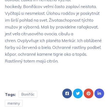
hocikedy. Bonifácov veľmi často zaplaví neistota.
Vyčítajú si nesmelosť. Úlohou rodičov je poskytnúť
im širší pohľad na svet. Životaschopnosť týchto
mužov je výborná. Mali by pravidelne raňajkovať,
jesť veľa citrusového ovocia, cibuľu a
chren. Ovplyvňuje ich planéta Merkúr. Ich obľúbené
farby sú červená a biela. Ochranné rastliny podbeľ,
kôpor, ochranné kamene tigrie oko a topás.
Rastlinný totem majú citrón.
Tags:
Bonifác
meniny