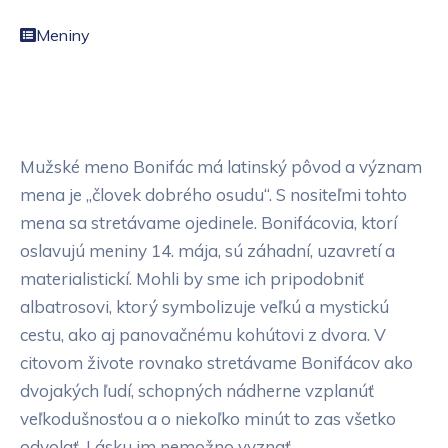
Meniny
Mužské meno Bonifác má latinský pôvod a význam
mena je „človek dobrého osudu“. S nositeľmi tohto
mena sa stretávame ojedinele. Bonifácovia, ktorí
oslavujú meniny 14. mája, sú záhadní, uzavretí a
materialistickí. Mohli by sme ich pripodobniť
albatrosovi, ktorý symbolizuje veľkú a mystickú
cestu, ako aj panovačnému kohútovi z dvora. V
citovom živote rovnako stretávame Bonifácov ako
dvojakých ľudí, schopných nádherne vzplanúť
veľkodušnosťou a o niekoľko minút to zas všetko
odvolať. Lásku im nemožno vyznať