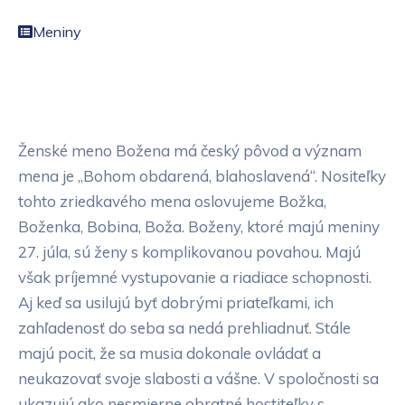
Meniny
Ženské meno Božena má český pôvod a význam
mena je „Bohom obdarená, blahoslavená“. Nositeľky
tohto zriedkavého mena oslovujeme Božka,
Boženka, Bobina, Boža. Boženy, ktoré majú meniny
27. júla, sú ženy s komplikovanou povahou. Majú
však príjemné vystupovanie a riadiace schopnosti.
Aj keď sa usilujú byť dobrými priateľkami, ich
zahľadenosť do seba sa nedá prehliadnuť. Stále
majú pocit, že sa musia dokonale ovládať a
neukazovať svoje slabosti a vášne. V spoločnosti sa
ukazujú ako nesmierne obratné hostiteľky s