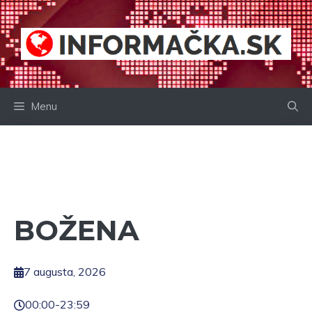
Preskočiť
na
obsah
Menu
BOŽENA
7 augusta, 2026
00:00
-
23:59