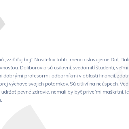
zďaľuj boj“. Nositeľov tohto mena oslovujeme Dal, Dalib
vnosťou. Daliborovia sú usilovní, svedomití študenti, veľm
mi dobrými profesormi, odborníkmi v oblasti financií, zda
ej výchove svojich potomkov. Sú citliví na neúspech. Vedia 
ú udržať pevné zdravie, nemali by byť priveľmi maškrtní. 
.