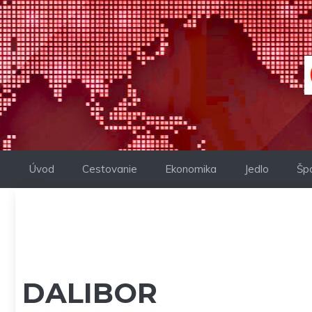
Preskočiť
na
obsah
Úvod
Cestovanie
Ekonomika
Jedlo
Šp
DALIBOR