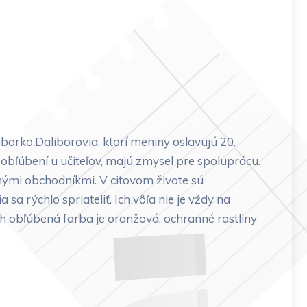
orko.Daliborovia, ktorí meniny oslavujú 20.
i obľúbení u učiteľov, majú zmysel pre spoluprácu.
tnými obchodníkmi. V citovom živote sú
sa rýchlo spriateliť. Ich vôľa nie je vždy na
Ich obľúbená farba je oranžová, ochranné rastliny