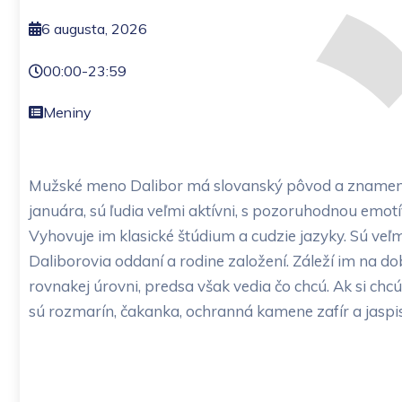
6 augusta, 2026
00:00
-
23:59
Meniny
Mužské meno Dalibor má slovanský pôvod a znamená „v
januára, sú ľudia veľmi aktívni, s pozoruhodnou emotí
Vyhovuje im klasické štúdium a cudzie jazyky. Sú veľ
Daliborovia oddaní a rodine založení. Záleží im na dobr
rovnakej úrovni, predsa však vedia čo chcú. Ak si chc
sú rozmarín, čakanka, ochranná kamene zafír a jaspis