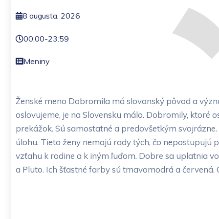
8 augusta, 2026
00:00
-
23:59
Meniny
Ženské meno Dobromila má slovanský pôvod a význam
oslovujeme, je na Slovensku málo. Dobromily, ktoré o
prekážok. Sú samostatné a predovšetkým svojrázne. Do
úlohu. Tieto ženy nemajú rady tých, čo nepostupujú 
vzťahu k rodine a k iným ľuďom. Dobre sa uplatnia vo
a Pluto. Ich šťastné farby sú tmavomodrá a červená.