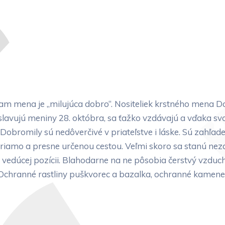
 mena je „milujúca dobro“. Nositeliek krstného mena Do
slavujú meniny 28. októbra, sa ťažko vzdávajú a vďaka sv
bromily sú nedôverčivé v priateľstve i láske. Sú zahľade
priamo a presne určenou cestou. Veľmi skoro sa stanú nez
 vedúcej pozícii. Blahodarne na ne pôsobia čerstvý vzduc
 Ochranné rastliny puškvorec a bazalka, ochranné kamene