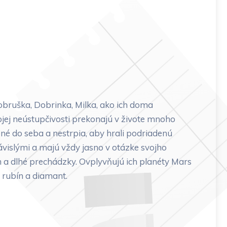
bruška, Dobrinka, Milka, ako ich doma
ojej neústupčivosti prekonajú v živote mnoho
né do seba a nestrpia, aby hrali podriadenú
ávislými a majú vždy jasno v otázke svojho
h a dlhé prechádzky. Ovplyvňujú ich planéty Mars
 rubín a diamant.