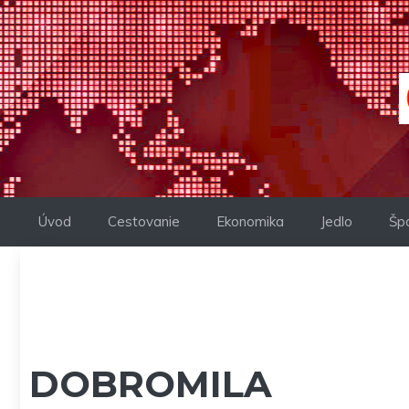
Preskočiť
na
obsah
Úvod
Cestovanie
Ekonomika
Jedlo
Šp
DOBROMILA