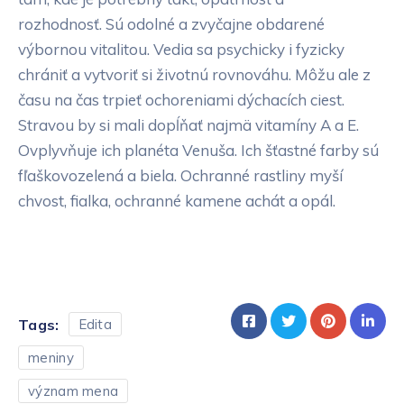
rozhodnosť. Sú odolné a zvyčajne obdarené
výbornou vitalitou. Vedia sa psychicky i fyzicky
chrániť a vytvoriť si životnú rovnováhu. Môžu ale z
času na čas trpieť ochoreniami dýchacích ciest.
Stravou by si mali dopĺňať najmä vitamíny A a E.
Ovplyvňuje ich planéta Venuša. Ich šťastné farby sú
fľaškovozelená a biela. Ochranné rastliny myší
chvost, fialka, ochranné kamene achát a opál.
Tags:
Edita
meniny
význam mena