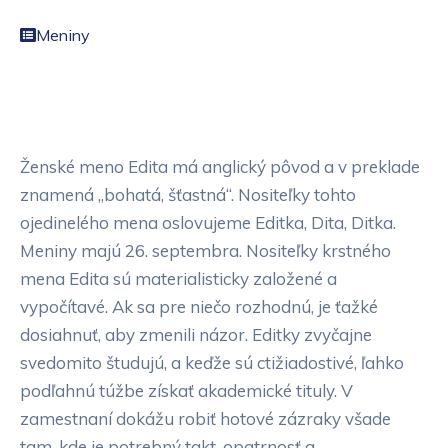
Meniny
Ženské meno Edita má anglický pôvod a v preklade
znamená „bohatá, šťastná“. Nositeľky tohto
ojedinelého mena oslovujeme Editka, Dita, Ditka.
Meniny majú 26. septembra. Nositeľky krstného
mena Edita sú materialisticky založené a
vypočítavé. Ak sa pre niečo rozhodnú, je ťažké
dosiahnuť, aby zmenili názor. Editky zvyčajne
svedomito študujú, a keďže sú ctižiadostivé, ľahko
podľahnú túžbe získať akademické tituly. V
zamestnaní dokážu robiť hotové zázraky všade
tam, kde je potrebný takt, opatrnosť a