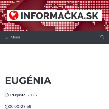
Preskočiť
na
obsah
Menu
EUGÉNIA
8 augusta, 2026
00:00
-
23:59