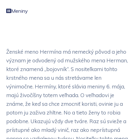
Meniny
Ženské meno Hermína má nemecký pôvod a jeho
význam je odvodený od mužského mena Herman,
ktoré znamená „bojovník“. S nositeľkami tohto
krstného mena sa u nás stretávame len
výnimočne. Hermíny, ktoré slávia meniny 6. mája,
majú živočíšny totem veľhada. O veľhadovi je
známe, že keď sa chce zmocniť koristi, ovinie ju a
potom ju zaživa zhltne. No a tieto ženy to robia
podobne. Ukazujú vždy dve tváre. Raz sú svieže a
prístupné ako mladý vinič, raz ako neprístupná
panna so vzdialenou tvárou. Nositeľky tohto mena