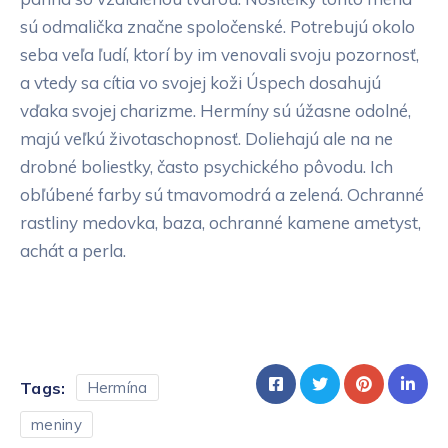
sú odmalička značne spoločenské. Potrebujú okolo
seba veľa ľudí, ktorí by im venovali svoju pozornosť,
a vtedy sa cítia vo svojej koži Úspech dosahujú
vďaka svojej charizme. Hermíny sú úžasne odolné,
majú veľkú životaschopnosť. Doliehajú ale na ne
drobné boliestky, často psychického pôvodu. Ich
obľúbené farby sú tmavomodrá a zelená. Ochranné
rastliny medovka, baza, ochranné kamene ametyst,
achát a perla.
Tags:
Hermína
meniny