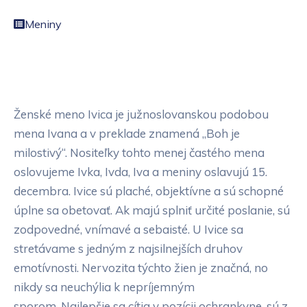
Meniny
Ženské meno Ivica je južnoslovanskou podobou
mena Ivana a v preklade znamená „Boh je
milostivý“. Nositeľky tohto menej častého mena
oslovujeme Ivka, Ivda, Iva a meniny oslavujú 15.
decembra. Ivice sú plaché, objektívne a sú schopné
úplne sa obetovať. Ak majú splniť určité poslanie, sú
zodpovedné, vnímavé a sebaisté. U Ivice sa
stretávame s jedným z najsilnejších druhov
emotívnosti. Nervozita týchto žien je značná, no
nikdy sa neuchýlia k nepríjemným
sporom. Najlepšie sa cítia v pozícii ochrankyne, sú z