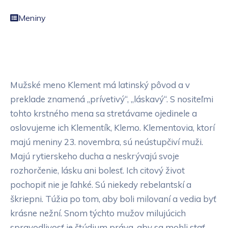
Meniny
Mužské meno Klement má latinský pôvod a v
preklade znamená „prívetivý“, „láskavý“. S nositeľmi
tohto krstného mena sa stretávame ojedinele a
oslovujeme ich Klementík, Klemo. Klementovia, ktorí
majú meniny 23. novembra, sú neústupčiví muži.
Majú rytierskeho ducha a neskrývajú svoje
rozhorčenie, lásku ani bolesť. Ich citový život
pochopiť nie je ľahké. Sú niekedy rebelantskí a
škriepni. Túžia po tom, aby boli milovaní a vedia byť
krásne nežní. Snom týchto mužov milujúcich
spravodlivosť je štúdium práva, aby sa mohli stať