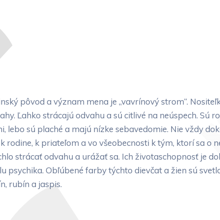
inský pôvod a význam mena je „vavrínový strom“. Nositeľ
vahy. Ľahko strácajú odvahu a sú citlivé na neúspech. Sú ro
i, lebo sú plaché a majú nízke sebavedomie. Nie vždy dok
rodine, k priateľom a vo všeobecnosti k tým, ktorí sa o n
o strácať odvahu a urážať sa. Ich životaschopnosť je dobr
olu psychika. Obľúbené farby týchto dievčat a žien sú svet
, rubín a jaspis.