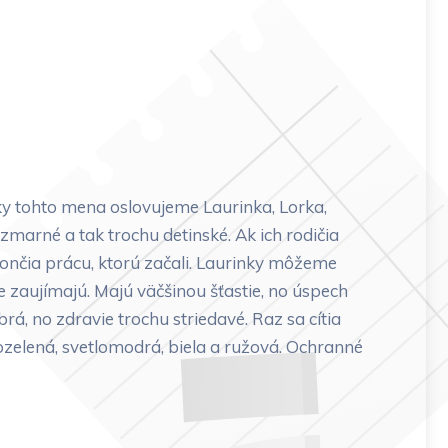
ky tohto mena oslovujeme Laurinka, Lorka,
zmarné a tak trochu detinské. Ak ich rodičia
ončia prácu, ktorú začali. Laurinky môžeme
e zaujímajú. Majú väčšinou šťastie, no úspech
á, no zdravie trochu striedavé. Raz sa cítia
lozelená, svetlomodrá, biela a ružová. Ochranné