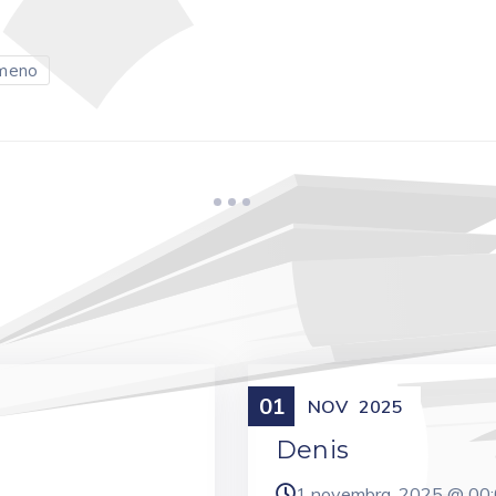
meno
01
Meniny
NOV
2025
Denis
1 novembra, 2025 @
00