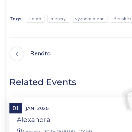
Tags:
Laura
meniny
význam mena
ženské 
Renáta
Related Events
01
Meniny
JAN
2025
Alexandra
1 januára, 2025 @
00:00
-
23:59