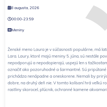
8 augusta, 2026
00:00
-
23:59
Meniny
Ženské meno Laura je v súčasnosti populárne, má lat
Lara. Laury, ktoré majú meniny 5. júna, sú nestále po
nepodporujú a nepodopierajú, uspejú len s ťažkosťam
označiť ako pozoruhodné a šarmantné. Sú pripútané k 
prichádza nenápadne a oneskorene. Nemali by prirýchl
dobre, na druhý deň nie. V tomto kolísaní hrá veľkú r
rastliny skorocel, pľúcnik, ochranné kamene akvamarín