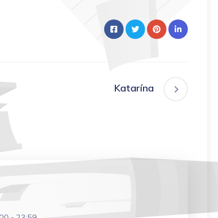
Katarína
:00
-
23:59