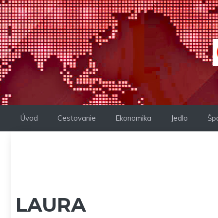
Preskočiť
na
obsah
Úvod
Cestovanie
Ekonomika
Jedlo
Šp
LAURA