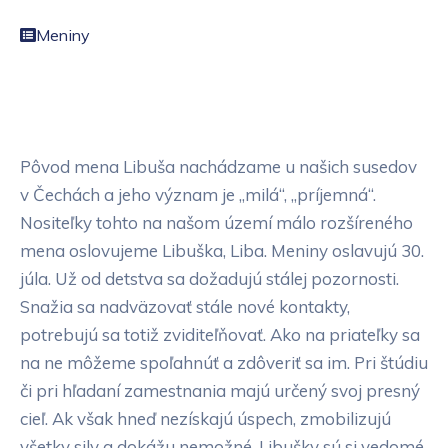
Meniny
Pôvod mena Libuša nachádzame u našich susedov
v Čechách a jeho význam je „milá“, „príjemná“.
Nositeľky tohto na našom území málo rozšíreného
mena oslovujeme Libuška, Liba. Meniny oslavujú 30.
júla. Už od detstva sa dožadujú stálej pozornosti.
Snažia sa nadväzovať stále nové kontakty,
potrebujú sa totiž zviditeľňovať. Ako na priateľky sa
na ne môžeme spoľahnúť a zdôveriť sa im. Pri štúdiu
či pri hľadaní zamestnania majú určený svoj presný
cieľ. Ak však hneď nezískajú úspech, zmobilizujú
všetky sily a dokážu nemožné. Libušky sú si vedomé