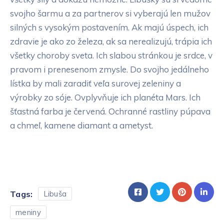
svojho šarmu a za partnerov si vyberajú len mužov
silných s vysokým postavením. Ak majú úspech, ich
zdravie je ako zo železa, ak sa nerealizujú, trápia ich
všetky choroby sveta. Ich slabou stránkou je srdce, v
pravom i prenesenom zmysle. Do svojho jedálneho
lístka by mali zaradiť veľa surovej zeleniny a
výrobky zo sóje. Ovplyvňuje ich planéta Mars. Ich
šťastná farba je červená. Ochranné rastliny púpava
a chmeľ, kamene diamant a ametyst.
Tags:
Libuša
meniny