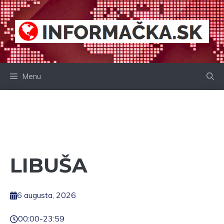
Preskočiť
na
obsah
Menu
LIBUŠA
6 augusta, 2026
00:00
-
23:59