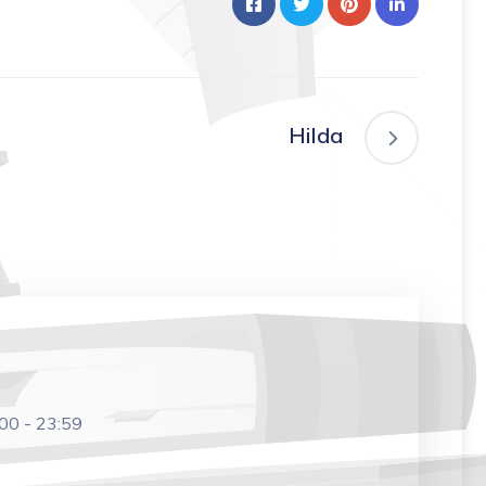
Hilda
:00
-
23:59