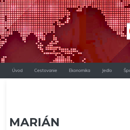
Preskočiť
na
obsah
Úvod
Cestovanie
Ekonomika
Jedlo
Šp
MARIÁN