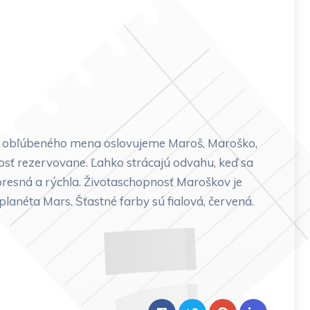
to obľúbeného mena oslovujeme Maroš, Maroško,
osť rezervovane. Ľahko strácajú odvahu, keď sa
 presná a rýchla. Životaschopnosť Maroškov je
 planéta Mars. Šťastné farby sú fialová, červená.