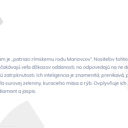
m je „patriaci rímskemu rodu Mariovcov“. Nositeľov toh
 očakávajú veľa dôkazov oddanosti, no odpovedajú na ne d
zatrpknutosti. Ich inteligencia je znamenitá, prenikavá,
veľa surovej zeleniny, kuracieho mäsa a rýb. Ovplyvňuje ich
iamant a jaspis.