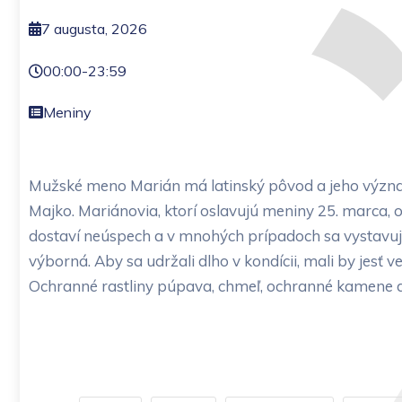
7 augusta, 2026
00:00
-
23:59
Meniny
Mužské meno Marián má latinský pôvod a jeho význa
Majko. Mariánovia, ktorí oslavujú meniny 25. marca,
dostaví neúspech a v mnohých prípadoch sa vystavujú 
výborná. Aby sa udržali dlho v kondícii, mali by jesť 
Ochranné rastliny púpava, chmeľ, ochranné kamene d