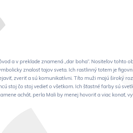
vod a v preklade znamená „dar boha“. Nositeľov tohto 
olicky znalosť tajov sveta. Ich rastlinný totem je figovn
aviť, zveriť a sú komunikatívni. Títo muži majú široký ro
ú stoj čo stoj vedieť o všetkom. Ich šťastné farby sú svet
amene achát, perla Mali by menej hovoriť a viac konať, vys