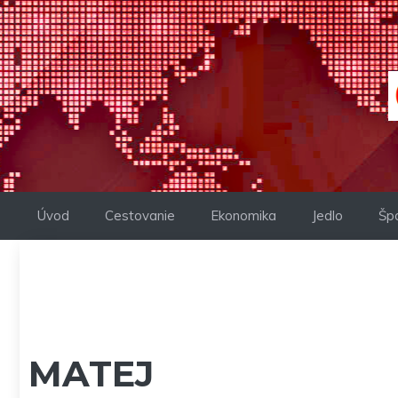
Preskočiť
na
obsah
Úvod
Cestovanie
Ekonomika
Jedlo
Šp
MATEJ