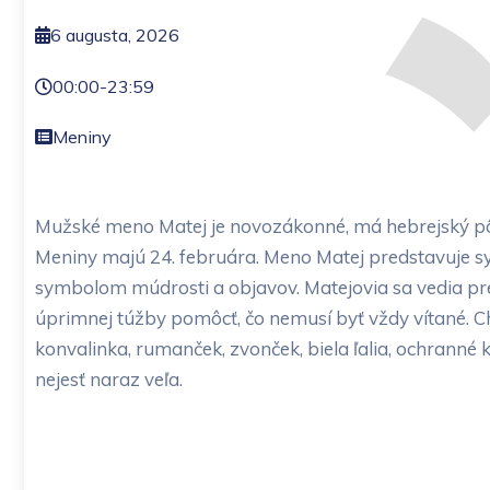
6 augusta, 2026
00:00
-
23:59
Meniny
Mužské meno Matej je novozákonné, má hebrejský pô
Meniny majú 24. februára. Meno Matej predstavuje symb
symbolom múdrosti a objavov. Matejovia sa vedia prej
úprimnej túžby pomôcť, čo nemusí byť vždy vítané. Chc
konvalinka, rumanček, zvonček, biela ľalia, ochranné k
nejesť naraz veľa.