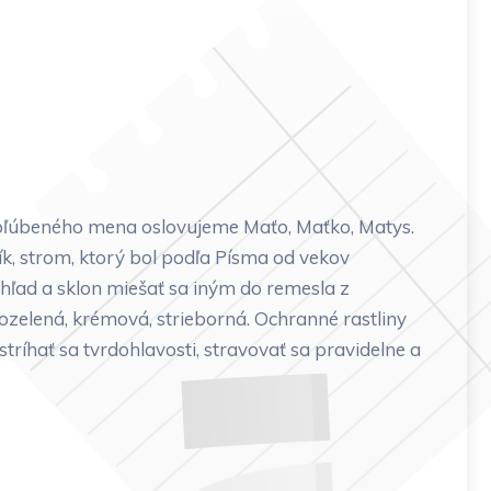
obľúbeného mena oslovujeme Maťo, Maťko, Matys.
ík, strom, ktorý bol podľa Písma od vekov
zhľad a sklon miešať sa iným do remesla z
lozelená, krémová, strieborná. Ochranné rastliny
tríhať sa tvrdohlavosti, stravovať sa pravidelne a