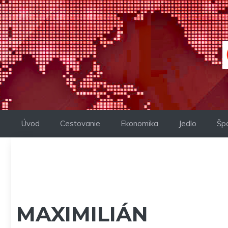
Preskočiť
na
obsah
Úvod
Cestovanie
Ekonomika
Jedlo
Šp
MAXIMILIÁN