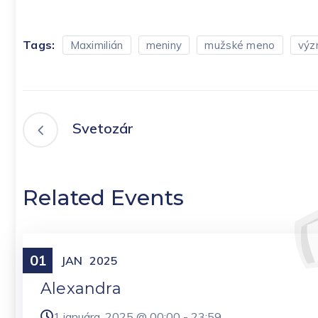
Tags:
Maximilián
meniny
mužské meno
výz
Svetozár
Related Events
01
Meniny
JAN
2025
Alexandra
1 januára, 2025 @
00:00
-
23:59