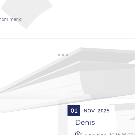
nam mena
01
Meniny
NOV
2025
Denis
1 novembra, 2025 @
00