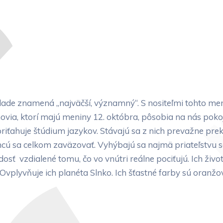
ade znamená „najväčší, významný“. S nositeľmi tohto me
via, ktorí majú meniny 12. októbra, pôsobia na nás pokoj
 priťahuje štúdium jazykov. Stávajú sa z nich prevažne prek
ú sa celkom zaväzovať. Vyhýbajú sa najmä priateľstvu so 
dosť vzdialené tomu, čo vo vnútri reálne pociťujú. Ich ži
y. Ovplyvňuje ich planéta Slnko. Ich šťastné farby sú oranž