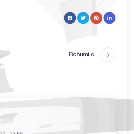
Bohumila
:00
-
23:59