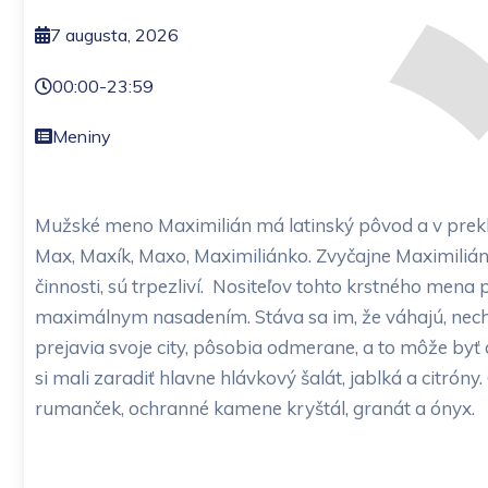
7 augusta, 2026
00:00
-
23:59
Meniny
Mužské meno Maximilián má latinský pôvod a v prekl
Max, Maxík, Maxo, Maximiliánko. Zvyčajne Maximiliáno
činnosti, sú trpezliví. Nositeľov tohto krstného mena
maximálnym nasadením. Stáva sa im, že váhajú, nechc
prejavia svoje city, pôsobia odmerane, a to môže byť 
si mali zaradiť hlavne hlávkový šalát, jablká a citrón
rumanček, ochranné kamene kryštál, granát a ónyx.