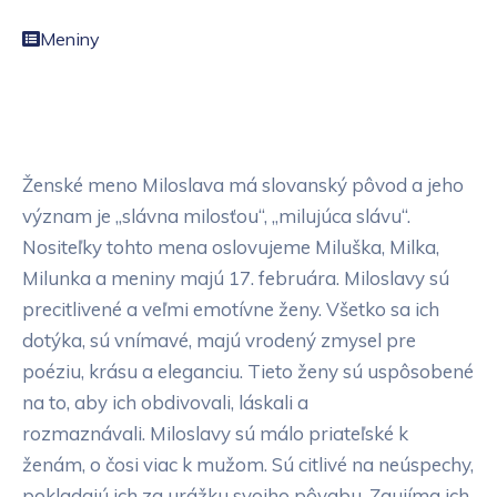
Meniny
Ženské meno Miloslava má slovanský pôvod a jeho
význam je „slávna milosťou“, „milujúca slávu“.
Nositeľky tohto mena oslovujeme Miluška, Milka,
Milunka a meniny majú 17. februára. Miloslavy sú
precitlivené a veľmi emotívne ženy. Všetko sa ich
dotýka, sú vnímavé, majú vrodený zmysel pre
poéziu, krásu a eleganciu. Tieto ženy sú uspôsobené
na to, aby ich obdivovali, láskali a
rozmaznávali. Miloslavy sú málo priateľské k
ženám, o čosi viac k mužom. Sú citlivé na neúspechy,
pokladajú ich za urážku svojho pôvabu. Zaujíma ich