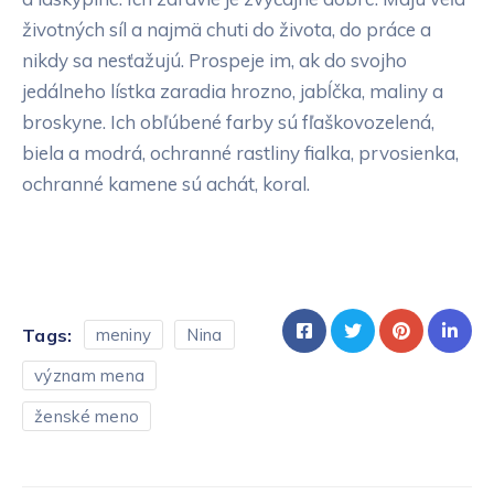
životných síl a najmä chuti do života, do práce a
nikdy sa nesťažujú. Prospeje im, ak do svojho
jedálneho lístka zaradia hrozno, jabĺčka, maliny a
broskyne. Ich obľúbené farby sú fľaškovozelená,
biela a modrá, ochranné rastliny fialka, prvosienka,
ochranné kamene sú achát, koral.
Tags:
meniny
Nina
význam mena
ženské meno