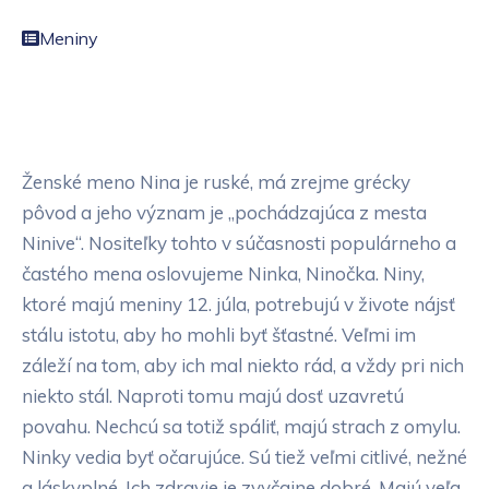
Meniny
Ženské meno Nina je ruské, má zrejme grécky
pôvod a jeho význam je „pochádzajúca z mesta
Ninive“. Nositeľky tohto v súčasnosti populárneho a
častého mena oslovujeme Ninka, Ninočka. Niny,
ktoré majú meniny 12. júla, potrebujú v živote nájsť
stálu istotu, aby ho mohli byť šťastné. Veľmi im
záleží na tom, aby ich mal niekto rád, a vždy pri nich
niekto stál. Naproti tomu majú dosť uzavretú
povahu. Nechcú sa totiž spáliť, majú strach z omylu.
Ninky vedia byť očarujúce. Sú tiež veľmi citlivé, nežné
a láskyplné. Ich zdravie je zvyčajne dobré. Majú veľa