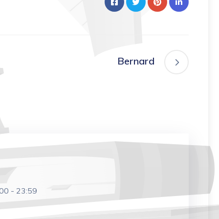
Bernard
:00
-
23:59