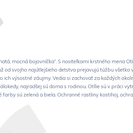
atá, mocná bojovníčka“. S nositeľkami krstného mena Otí
 už od svojho najútlejšieho detstva prejavujú túžbu všetko v
de o ich výsostné záujmy. Vedia si zachovať za každých okol
álokedy, najradšej sú doma s rodinou. Otílie sú v práci vyt
é farby sú zelená a biela. Ochranné rastliny kostihoj, och