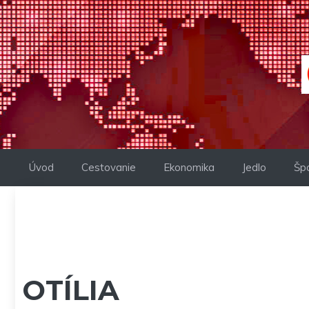
Preskočiť
na
obsah
Úvod
Cestovanie
Ekonomika
Jedlo
Šp
OTÍLIA