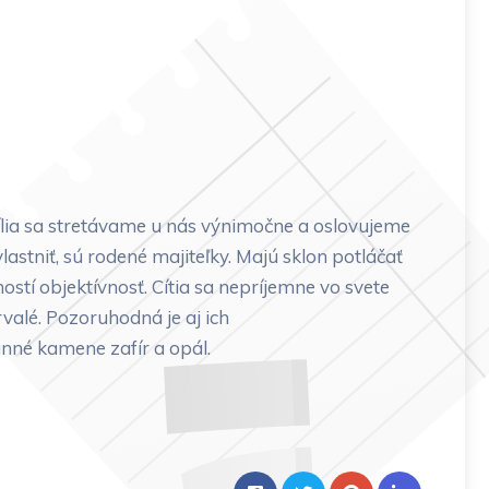
lia sa stretávame u nás výnimočne a oslovujeme
lastniť, sú rodené majiteľky. Majú sklon potláčať
ností objektívnosť. Cítia sa nepríjemne vo svete
rvalé. Pozoruhodná je aj ich
ranné kamene zafír a opál.