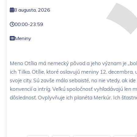
8 augusta, 2026
00:00
-
23:59
Meniny
Meno Otília má nemecký pôvod a jeho význam je „boh
ich Tilka. Otílie, ktoré oslavujú meniny 12. decembra,
svoje city. Sú zavše málo sebaisté, no nie vtedy, ak i
konvencií a intríg. Veľkú spoločnosť vyhľadávajú len m
dôslednosť. Ovplyvňuje ich planéta Merkúr. Ich šťastn