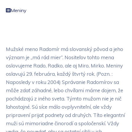
Meniny
Mužské meno Radomír má slovanský pôvod a jeho
význam je „má rád mier“. Nositeľov tohto mena
oslovujeme Rado, Radko, ale aj Miro, Mirko. Meniny
oslavujú 29. februára, každý štvrtý rok. (Pozn. :
Naposledy v roku 2004) Správanie Radomírov sa
môže zdať záhadné, lebo chvíľami máme dojem, že
pochádzajú z iného sveta. Týmto mužom nie je nič
ľahostajné. Sú síce málo ovplyvniteľní, ale vždy
pripravení prijať podnety od druhých. Títo elegantní
muži sú mimoriadne činorodí a spoločenskí. Vždy
vedia, čo povedať, aby sa ostatní cítili v ich