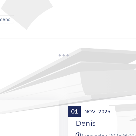
mena
01
Meniny
NOV
2025
Denis
1 novembra, 2025 @
00