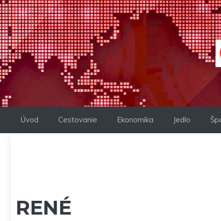
Preskočiť
na
obsah
Úvod
Cestovanie
Ekonomika
Jedlo
Šp
RENÉ