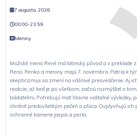
7 augusta, 2026
00:00
-
23:59
Meniny
Mužské meno René má latinský pôvod a v preklade z
Reno, Renko a meniny majú 7. novembra. Patria k tým, 
skepticizmus sa zmení na vášnivé presvedčenie. Aj i
reakcie, až keď je po všetkom, začnú rozmýšľať o tom,
bádateľmi. Potrebujú mať hlavne viditeľné výsledky, p
chrániť predovšetkým pečeň a pľúca. Ovplyvňujú ich p
ochranné kamene jaspis a perla.