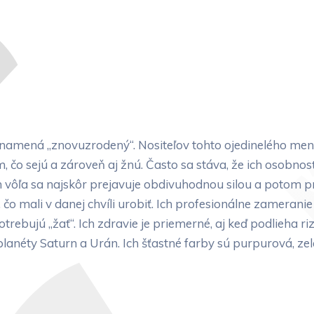
namená „znovuzrodený“. Nositeľov tohto ojedinelého men
čo sejú a zároveň aj žnú. Často sa stáva, že ich osobnosť
ch vôľa sa najskôr prejavuje obdivuhodnou silou a potom
 čo mali v danej chvíli urobiť. Ich profesionálne zameran
otrebujú „žať“. Ich zdravie je priemerné, aj keď podlieha r
lanéty Saturn a Urán. Ich šťastné farby sú purpurová, ze