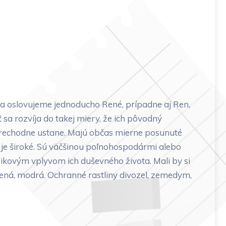
a oslovujeme jednoducho René, prípadne aj Ren,
 sa rozvíja do takej miery, že ich pôvodný
 prechodne ustane. Majú občas mierne posunuté
ie je široké. Sú väčšinou poľnohospodármi alebo
izikovým vplyvom ich duševného života. Mali by si
lená, modrá. Ochranné rastliny divozel, zemedym,