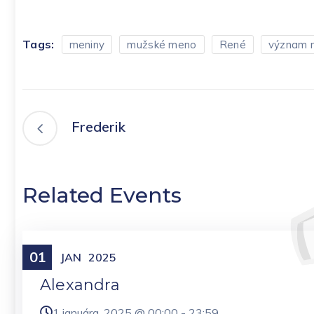
Tags:
meniny
mužské meno
René
význam 
Frederik
Related Events
01
Meniny
JAN
2025
Alexandra
1 januára, 2025 @
00:00
-
23:59