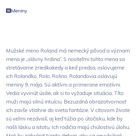
Meniny
Mužské meno Roland má nemecký pôvod a význam
mena je „slávny hrdina“. S nositeľmi tohto mena sa
stretávame zriedkakedy a keď predsa, oslovujeme
ich Rolandko, Rolo, Rolino. Rolandovia oslavujú
meniny 9. mája. Sú aktívni a primerane emotívni.
Vedia vyvinúť úsilie, ak si to vyžaduje situácia. Títo
muži majú silnú intuíciu. Bezuzdná obrazotvornosť
ich zavše vtiahne do sveta fantázie. V citovom živote
sú veľmi nezávislí, aj keď túžia po útočisku, kde by
našli lásku a istotu. Ich rodičia majú chúlostivú úlohu.
Mali by zabrániť týmto deťom, aby sa nevyhýbali