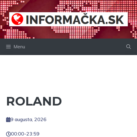
Preskočiť
na
obsah
Menu
ROLAND
9 augusta, 2026
00:00
-
23:59