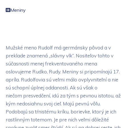
Meniny
Mužské meno Rudolf má germánsky pôvod a v
preklade znamená „slávny vlk“. Nositeľov tohto v
súčasnosti menej frekventovaného mena
oslovujeme Rudko, Rudy. Meniny si pripomínajú 17.
apríla. Rudolfovia sú veľmi málo ovplyvniteľní a nie
sú schopní úplnej oddanosti. Ak sú však o
niečom presvedčení, idú za tým s pevnou istotou, až
kým nedosiahnu svoj cieľ. Majú pevnú vôľu.
Podobajú sa tŕnistému kríku, borievke, ktorý je ich
rastlinným totemom. Je pre nich veľmi dôležité
správne zvoliť smer štúdií. Ak sú na dobrej ceste, ich