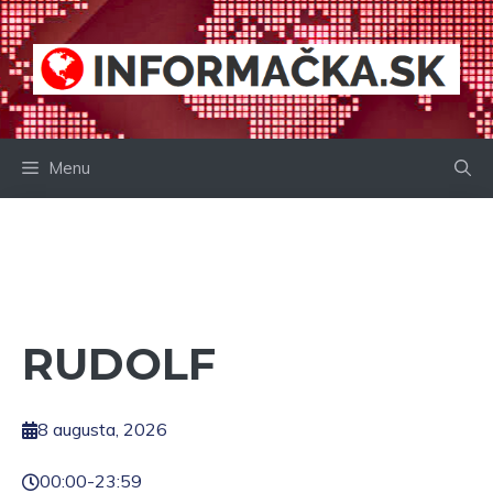
Preskočiť
na
obsah
Menu
RUDOLF
8 augusta, 2026
00:00
-
23:59