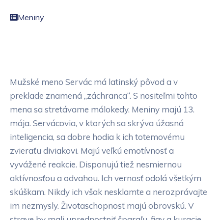
Meniny
Mužské meno Servác má latinský pôvod a v
preklade znamená „záchranca“. S nositeľmi tohto
mena sa stretávame málokedy. Meniny majú 13.
mája. Servácovia, v ktorých sa skrýva úžasná
inteligencia, sa dobre hodia k ich totemovému
zvieraťu diviakovi. Majú veľkú emotívnosť a
vyvážené reakcie. Disponujú tiež nesmiernou
aktívnosťou a odvahou. Ich vernosť odolá všetkým
skúškam. Nikdy ich však nesklamte a nerozprávajte
im nezmysly. Životaschopnosť majú obrovskú. V
strave by mali uprednostniť špargľu, figy a kuracie