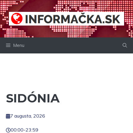
Preskočiť
na
obsah
Menu
SIDÓNIA
7 augusta, 2026
00:00
-
23:59