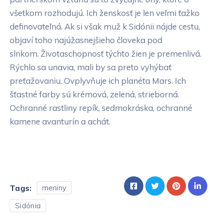
všetkom rozhodujú. Ich ženskosť je len veľmi ťažko
definovateľná. Ak si však muž k Sidónii nájde cestu,
objaví toho najúžasnejšieho človeka pod
slnkom. Životaschopnosť týchto žien je premenlivá.
Rýchlo sa unavia, mali by sa preto vyhýbať
preťažovaniu. Ovplyvňuje ich planéta Mars. Ich
šťastné farby sú krémová, zelená, strieborná.
Ochranné rastliny repík, sedmokráska, ochranné
kamene avanturín a achát.
Tags:
meniny
Sidónia