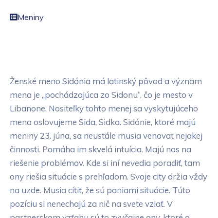
Meniny
Ženské meno Sidónia má latinský pôvod a význam
mena je „pochádzajúca zo Sidonu“, čo je mesto v
Libanone. Nositeľky tohto menej sa vyskytujúceho
mena oslovujeme Sida, Sidka. Sidónie, ktoré majú
meniny 23. júna, sa neustále musia venovať nejakej
činnosti. Pomáha im skvelá intuícia. Majú nos na
riešenie problémov. Kde si iní nevedia poradiť, tam
ony riešia situácie s prehľadom. Svoje city držia vždy
na uzde. Musia cítiť, že sú paniami situácie. Túto
pozíciu si nenechajú za nič na svete vziať. V
partnerskom vzťahu sú to zvyčajne ony, ktoré o