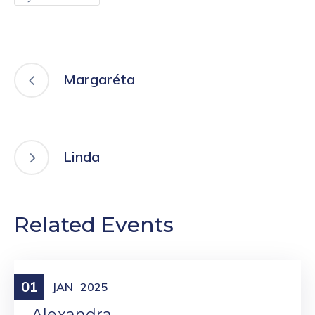
Margaréta
Linda
Related Events
01
Meniny
JAN
2025
Alexandra