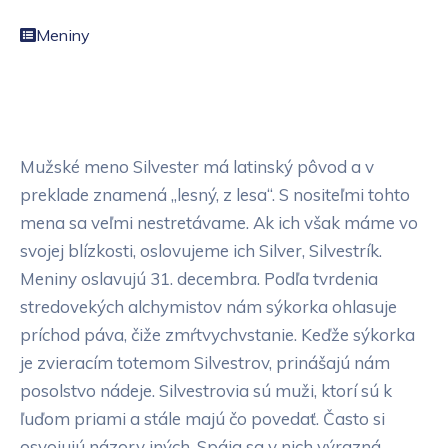
Meniny
Mužské meno Silvester má latinský pôvod a v
preklade znamená „lesný, z lesa“. S nositeľmi tohto
mena sa veľmi nestretávame. Ak ich však máme vo
svojej blízkosti, oslovujeme ich Silver, Silvestrík.
Meniny oslavujú 31. decembra. Podľa tvrdenia
stredovekých alchymistov nám sýkorka ohlasuje
príchod páva, čiže zmŕtvychvstanie. Keďže sýkorka
je zvieracím totemom Silvestrov, prinášajú nám
posolstvo nádeje. Silvestrovia sú muži, ktorí sú k
ľuďom priami a stále majú čo povedať. Často si
osvojujú názory iných. Spája sa v nich výrazná