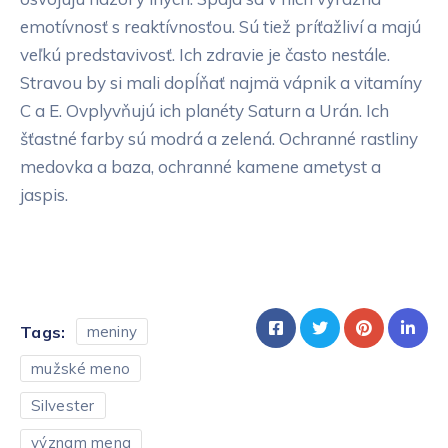
emotívnosť s reaktívnosťou. Sú tiež príťažliví a majú
veľkú predstavivosť. Ich zdravie je často nestále.
Stravou by si mali dopĺňať najmä vápnik a vitamíny
C a E. Ovplyvňujú ich planéty Saturn a Urán. Ich
šťastné farby sú modrá a zelená. Ochranné rastliny
medovka a baza, ochranné kamene ametyst a
jaspis.
Tags:
meniny
mužské meno
Silvester
význam mena