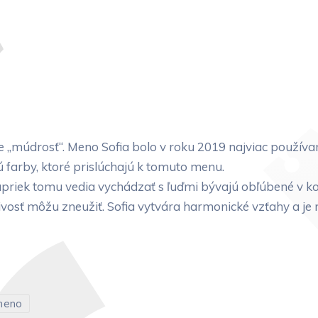
e „múdrosť“. Meno Sofia bolo v roku 2019 najviac použí
sú farby, ktoré prislúchajú k tomuto menu.
iek tomu vedia vychádzať s ľuďmi bývajú obľúbené v kolektí
tlivosť môžu zneužiť. Sofia vytvára harmonické vzťahy a je 
meno