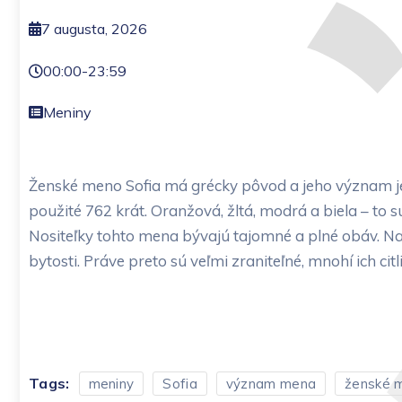
7 augusta, 2026
00:00
-
23:59
Meniny
Ženské meno Sofia má grécky pôvod a jeho význam j
použité 762 krát. Oranžová, žltá, modrá a biela – to 
Nositeľky tohto mena bývajú tajomné a plné obáv. Napr
bytosti. Práve preto sú veľmi zraniteľné, mnohí ich ci
Tags:
meniny
Sofia
význam mena
ženské 