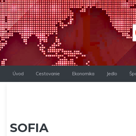
Preskočiť
na
obsah
Úvod
Cestovanie
Ekonomika
Jedlo
Šp
SOFIA