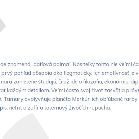
e znamená „datľová palma“. Nositeľky tohto nie veľmi 
prvý pohľad pôsobia ako flegmatičky. Ich emotívnosť je v
ara zanietene študujú, či už ide o filozofiu, ekonómiu, d
erať každým detailom. Veľmi často svoj život zasvätia prá
. Tamary ovplyvňuje planéta Merkúr, ich obľúbené farby 
is, nefrit a zafír a totemový živočích ropucha.