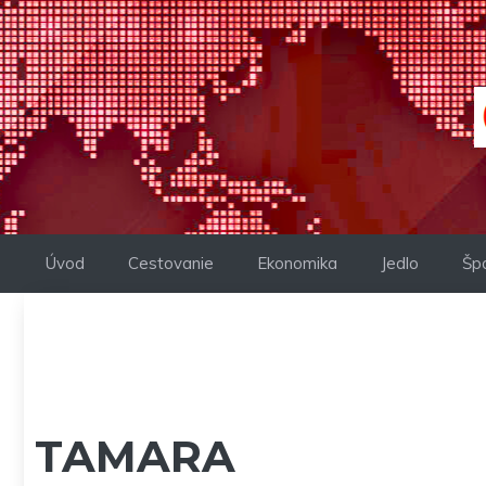
Preskočiť
na
obsah
Úvod
Cestovanie
Ekonomika
Jedlo
Šp
TAMARA