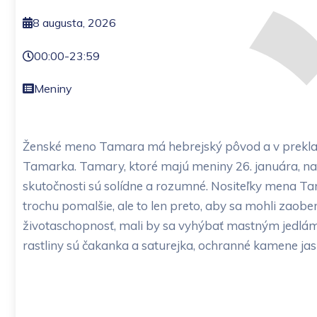
8 augusta, 2026
00:00
-
23:59
Meniny
Ženské meno Tamara má hebrejský pôvod a v preklad
Tamarka. Tamary, ktoré majú meniny 26. januára, na 
skutočnosti sú solídne a rozumné. Nositeľky mena Tam
trochu pomalšie, ale to len preto, aby sa mohli zaob
životaschopnosť, mali by sa vyhýbať mastným jedlám
rastliny sú čakanka a saturejka, ochranné kamene jasp